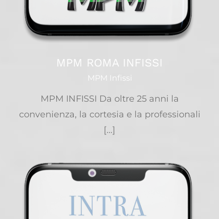
MPM ROMA INFISSI
MPM Infissi
MPM INFISSI Da oltre 25 anni la
convenienza, la cortesia e la professionali
[...]