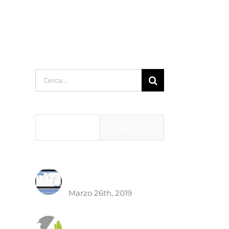
Cerca
per:
Popolari
Recenti
Quanto costa fare
un app ?
Marzo 26th, 2019
Costo Sviluppo App