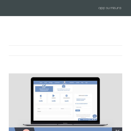
Salta
al
contenuto
Precedente
Ingrandisci
immagine