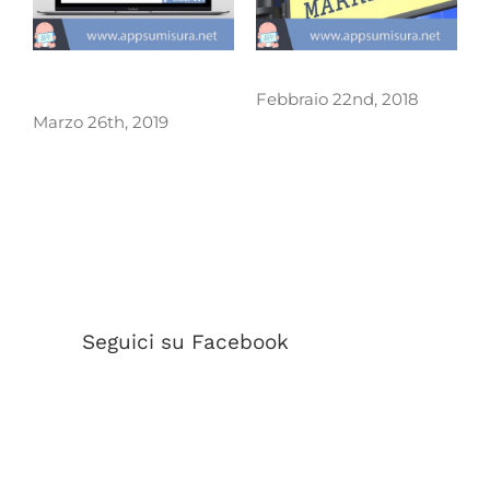
Quanto costa fare un
Mobile Marketing
C
app ?
Febbraio 22nd, 2018
F
Marzo 26th, 2019
Seguici su Facebook